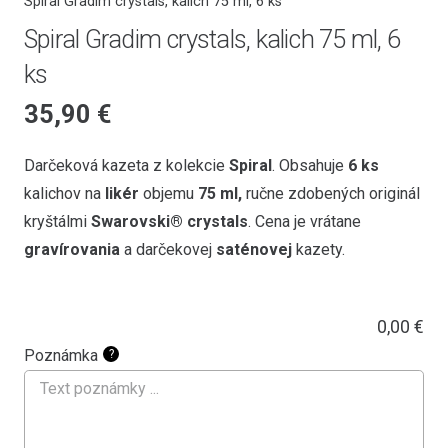
Spiral Gradim crystals, kalich 75 ml, 6 ks
Spiral Gradim crystals, kalich 75 ml, 6
ks
35,90
€
Darčeková kazeta z kolekcie
Spiral
. Obsahuje
6 ks
kalichov na
likér
objemu
75 ml,
ručne zdobených originál
kryštálmi
Swarovski® crystals
. Cena je vrátane
gravírovania
a darčekovej
saténovej
kazety.
0,00
€
Poznámka
?