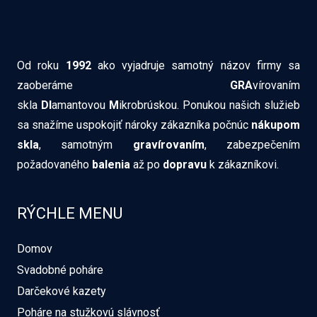
Od roku
1992
ako vyjadruje samotný názov firmy sa
zaoberáme
GRA
vírovaním
skla
DI
amantovou
M
ikrobrúskou. Ponukou našich služieb
sa snažíme uspokojiť nároky zákazníka počnúc
nákupom
skla
, samotným
gravírovaním
, zabezpečením
požadovaného
balenia
až po
dopravu
k zákazníkovi.
RÝCHLE MENU
Domov
Svadobné poháre
Darčekové kazety
Poháre na stužkovú slávnosť