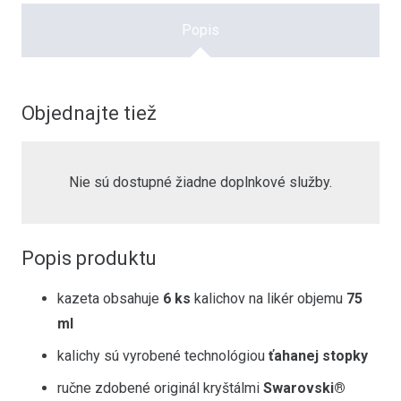
ks
Popis
Objednajte tiež
Nie sú dostupné žiadne doplnkové služby.
Popis produktu
kazeta obsahuje
6 ks
kalichov na likér objemu
75
ml
kalichy sú vyrobené technológiou
ťahanej stopky
ručne zdobené originál kryštálmi
Swarovski®