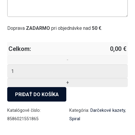
Doprava
ZADARMO
pri objednávke nad
50 €
.
Celkom:
0,00
€
množstvo
Spiral
Gradim
crystals,
PRIDAŤ DO KOŠÍKA
kalich
75
Katalógové číslo:
Kategória:
Darčekové kazety
,
ml,
8586021551865
Spiral
6