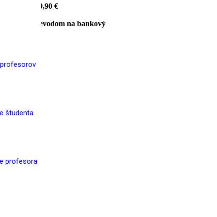
pravu v sume
9,90 €
ob platby prevodom na bankový
 profesorov
re študenta
re profesora