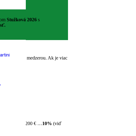
vom
Stužková 2026
s
sť.
rtini
ľte čiarkou a medzerou. Ak je viac
y
ru.
 € …
8%
, nad 200 € …
10%
(viď