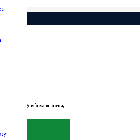
ca
a
l. V cene je gravírovanie
mena,
azy