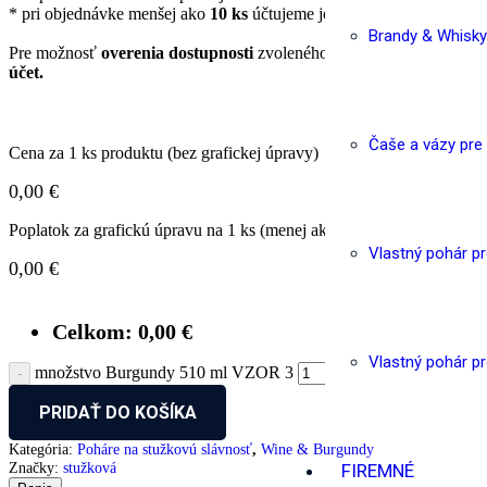
* pri objednávke menšej ako
10 ks
účtujeme jednorázovo grafickú ú
Brandy & Whisky
Pre možnosť
overenia dostupnosti
zvoleného produktu, zvoľte
spôs
účet.
Čaše a vázy pre
Cena za 1 ks produktu (bez grafickej úpravy)
0,00
€
Poplatok za grafickú úpravu na 1 ks (menej ako 10 produktov)
Vlastný pohár p
0,00
€
Celkom:
0,00
€
Vlastný pohár p
množstvo Burgundy 510 ml VZOR 3
PRIDAŤ DO KOŠÍKA
Kategória:
Poháre na stužkovú slávnosť
,
Wine & Burgundy
Značky:
stužková
FIREMNÉ