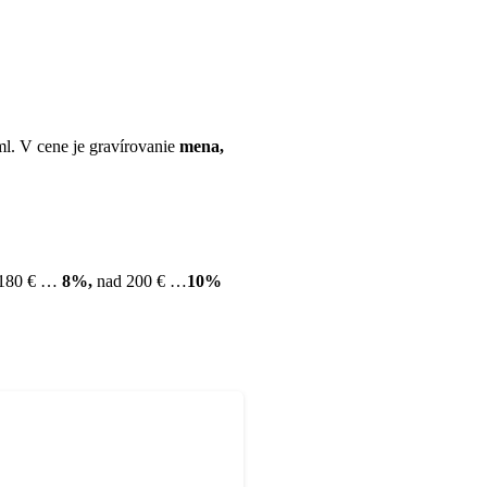
l. V cene je gravírovanie
mena,
 180 € …
8%,
nad 200 € …
10%