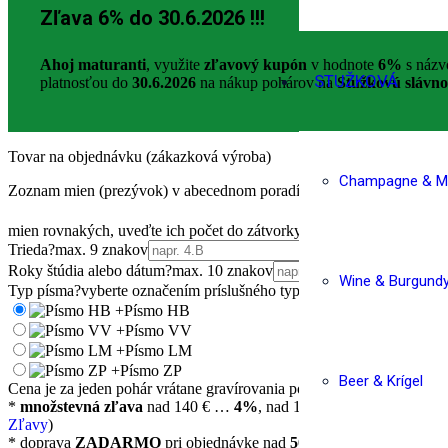
Zľava 6% do 30.6.2026 !!!
Ahoj maturanti
, využite
zľavový kupón
v hodnote
6
%
s náz
STUŽKOVÁ
platnosťou do
30.6.2026
na nákup pohárov na
Stužkovú slávno
Tovar na objednávku (zákazková výroba)
Champagne & Ma
Zoznam mien (prezývok) v abecednom poradí
*
?
Jednotlivé mená odde
mien rovnakých, uveďte ich počet do zátvorky!
Trieda
?
max. 9 znakov
Roky štúdia alebo dátum
?
max. 10 znakov
Wine & Burgund
Typ písma
?
vyberte označením príslušného typu
+
Písmo HB
+
Písmo VV
+
Písmo LM
+
Písmo ZP
Beer & Krígel
Cena je za jeden pohár vrátane gravírovania podľa vyobrazeného vzo
*
množstevná zľava
nad 140 € …
4%
, nad 160 € …
6%
, nad 180
Zľavy
)
* doprava
ZADARMO
pri objednávke nad
50 €