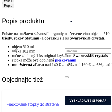
Popis
Popis
Popis produktu
Poháre na stužkovú slávnosť burgundy na červené víno objemu 510 m
triedy, rokov
(
dátumu
)
a obrázku
s 1 ks
Swarovski® crystals.
objem 510 ml
výška 182 mm
ručne zdobený 1 ks originál kryštálom
Swarovski® crystals
stopka môže byť doplnená
pieskovaním
množstevná zľava:
nad 140 € …
4%,
nad 160 € …
6%,
nad
Objednajte tiež
VYSKLADAJTE SI POHÁR
Pieskovanie stopky do stratena