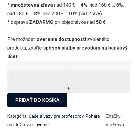
*
množstevná zľava
nad 140 € …
4%
, nad 160 € …
6%
,
nad 180 € …
8%
, nad 200 € …
10%
(viď
Zľavy
)
* doprava
ZADARMO
pri objednávke nad
50 €
Pre možnosť
overenia dostupnosti
zvoleného
produktu, zvoľte
spôsob platby prevodom na bankový
účet.
množstvo
Fľaška
700
ml
PRIDAŤ DO KOŠÍKA
VZOR
2
Kategória:
Čaše a vázy pre profesorov
,
Poháre
Značky:
na stužkovú slávnosť
stužková