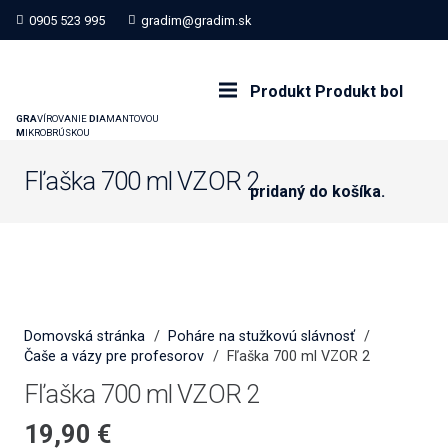
0905 523 995
gradim@gradim.sk
Produkt
Produkt
bol
GRA
VÍROVANIE
DI
AMANTOVOU
M
IKROBRÚSKOU
Fľaška 700 ml VZOR 2
pridaný do košíka.
Domovská stránka
/
Poháre na stužkovú slávnosť
/
Čaše a vázy pre profesorov
/
Fľaška 700 ml VZOR 2
Fľaška 700 ml VZOR 2
19,90
€