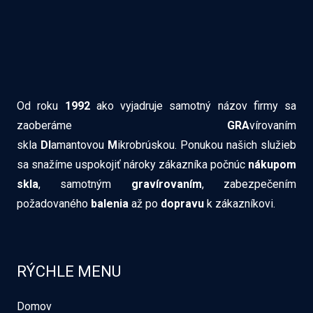
Od roku
1992
ako vyjadruje samotný názov firmy sa
zaoberáme
GRA
vírovaním
skla
DI
amantovou
M
ikrobrúskou. Ponukou našich služieb
sa snažíme uspokojiť nároky zákazníka počnúc
nákupom
skla
, samotným
gravírovaním
, zabezpečením
požadovaného
balenia
až po
dopravu
k zákazníkovi.
RÝCHLE MENU
Domov