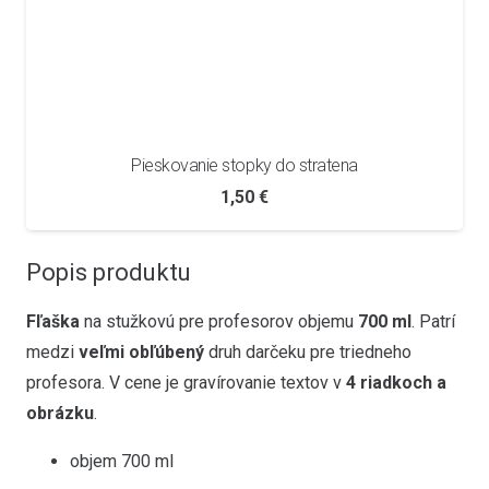
Pieskovanie stopky do stratena
1,50
€
Popis produktu
Fľaška
na stužkovú pre profesorov objemu
700 ml
. Patrí
medzi
veľmi obľúbený
druh darčeku pre triedneho
profesora.
V cene je gravírovanie textov v
4 riadkoch
a
obrázku
.
objem 700 ml