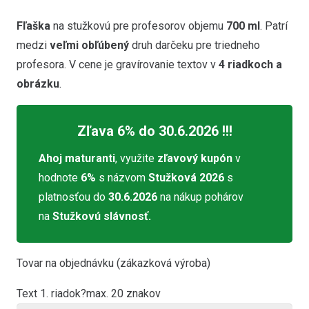
Fľaška
na stužkovú pre profesorov objemu
700 ml
. Patrí
medzi
veľmi obľúbený
druh darčeku pre triedneho
profesora.
V cene je gravírovanie textov v
4 riadkoch
a
obrázku
.
Zľava 6% do 30.6.2026 !!!
Ahoj maturanti
, využite
zľavový kupón
v
hodnote
6
%
s názvom
Stužková 2026
s
platnosťou do
30.6.2026
na nákup pohárov
na
Stužkovú slávnosť.
Tovar na objednávku (zákazková výroba)
Text 1. riadok
?
max. 20 znakov