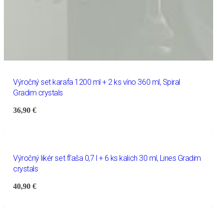
Výročný set karafa 1200 ml + 2 ks víno 360 ml, Spiral
Gradim crystals
36,90
€
Výročný likér set fľaša 0,7 l + 6 ks kalich 30 ml, Lines Gradim
crystals
40,90
€