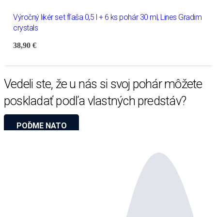
Výročný likér set fľaša 0,5 l + 6 ks pohár 30 ml, Lines Gradim
crystals
38,90
€
Vedeli ste, že u nás si svoj pohár môžete
poskladať podľa vlastných predstáv?
POĎME NATO