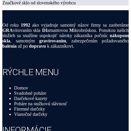
Značkové sklo od slovenského výrobcu
Od roku
1992
ako vyjadruje samotný názov firmy sa zaoberáme
GRA
vírovaním skla
DI
amantovou
M
ikrobrúskou. Ponukou našich
služieb sa snažíme uspokojiť nároky zákazníka počnúc
nákupom
skla
, samotným
gravírovaním
, zabezpečením požadovaného
balenia
až po
dopravu
k zákazníkovi.
RÝCHLE MENU
Domov
Svadobné poháre
Darčekové kazety
Poháre na stužkovú slávnosť
Firemné darčeky
Vianočné darčeky
INFORMÁCIE