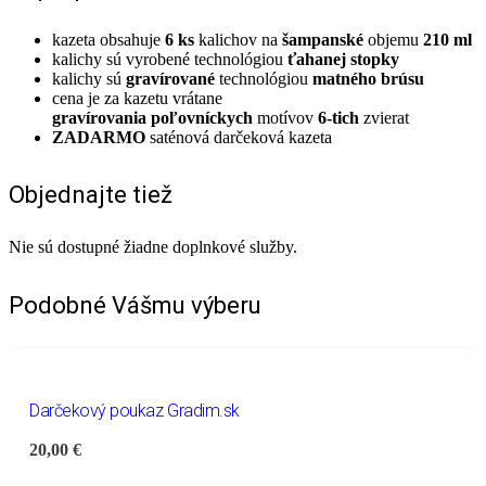
kazeta obsahuje
6 ks
kalichov na
šampanské
objemu
210 ml
kalichy sú vyrobené technológiou
ťahanej stopky
kalichy sú
gravírované
technológiou
matného brúsu
cena je za kazetu vrátane
gravírovania
poľovníckych
motívov
6-tich
zvierat
ZADARMO
saténová darčeková kazeta
Objednajte tiež
Nie sú dostupné žiadne doplnkové služby.
Podobné Vášmu výberu
Darčekový poukaz Gradim.sk
20,00
€