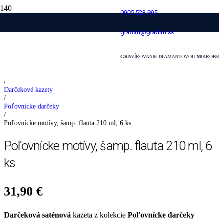
0905 523 995
Poľovnícke motívy, šamp. flauta 210 ml, 6
gradim@gradim.sk
ks
GRA
VÍROVANIE
DI
AMANTOVOU
M
IKROB
Domovská stránka
/
Darčekové kazety
/
Poľovnícke darčeky
/
Poľovnícke motívy, šamp. flauta 210 ml, 6 ks
Poľovnícke motívy, šamp. flauta 210 ml, 6
ks
31,90
€
Darčeková saténová
kazeta z kolekcie
Poľovnícke darčeky