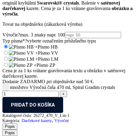
originál kryštálmi
Swarovski® crystals
. Balenie v
saténovej
darčekovej
kazete. Cena je za 1 ks vrátane gravírovania
obrázku a
výročia
.
Tovar na objednávku (zákazková výroba)
Výročie
?
max. 3 znaky napr. 100
Typ písma
*
?
vyberte označením príslušného typu
+
Písmo HB
+
Písmo VV
+
Písmo LM
+
Písmo ZP
Cena je za 1 ks vrátane gravírovania textu a obrázku v saténovej
darčekovej kazete.
Dodanie ZADARMO pri objednávke nad 50 €.
množstvo Výročná čaša 470 ml, Spiral Gradim crystals
PRIDAŤ DO KOŠÍKA
Katalógové číslo:
26272_470_V_Lin-1
Kategória:
Darčekové kazety
,
Výročné
Popis
Popis