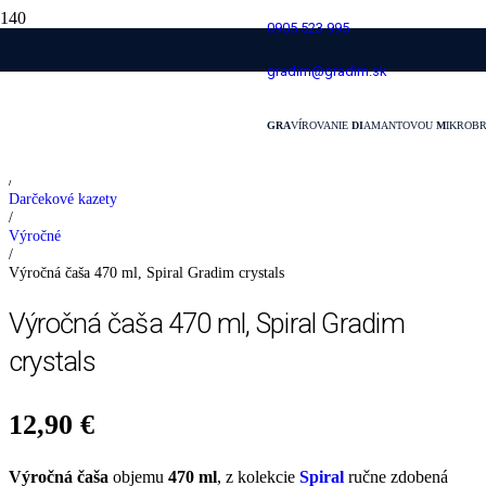
0905 523 995
Výročná čaša 470 ml, Spiral Gradim
gradim@gradim.sk
crystals
GRA
VÍROVANIE
DI
AMANTOVOU
M
IKROB
Domovská stránka
/
Darčekové kazety
/
Výročné
/
Výročná čaša 470 ml, Spiral Gradim crystals
Výročná čaša 470 ml, Spiral Gradim
crystals
12,90
€
Výročná čaša
objemu
470 ml
, z kolekcie
Spiral
ručne zdobená