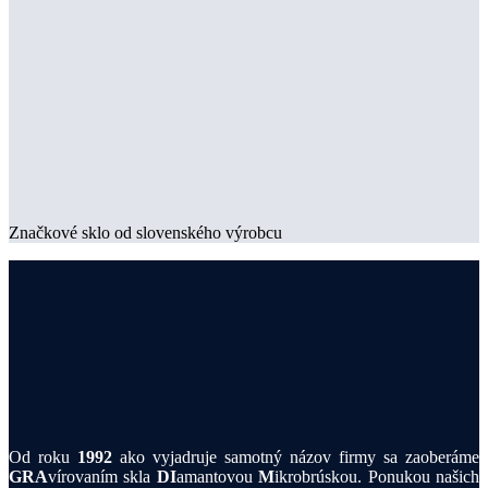
Značkové sklo od slovenského výrobcu
Od roku
1992
ako vyjadruje samotný názov firmy sa zaoberáme
GRA
vírovaním skla
DI
amantovou
M
ikrobrúskou. Ponukou našich