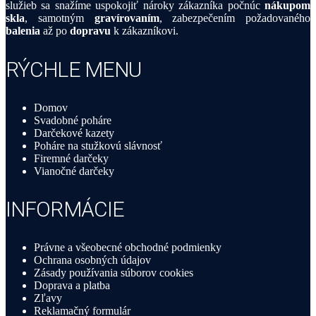
služieb sa snažíme uspokojiť nároky zákazníka počnúc
nákupom
skla
, samotným
gravírovaním
, zabezpečením požadovaného
balenia
až po
dopravu
k zákazníkovi.
RÝCHLE MENU
Domov
Svadobné poháre
Darčekové kazety
Poháre na stužkovú slávnosť
Firemné darčeky
Vianočné darčeky
INFORMÁCIE
Právne a všeobecné obchodné podmienky
Ochrana osobných údajov
Zásady používania súborov cookies
Doprava a platba
Zľavy
Reklamačný formulár