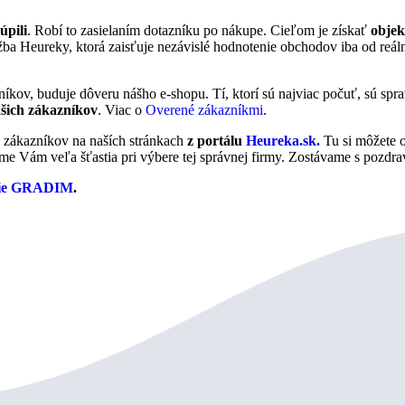
úpili
. Robí to zasielaním dotazníku po nákupe. Cieľom je získať
objek
užba Heureky, ktorá zaisťuje nezávislé hodnotenie obchodov iba od re
níkov, buduje dôveru nášho e‑shopu. Tí, ktorí sú najviac počuť, sú spr
šich zákazníkov
. Viac o
Overené zákazníkmi
.
h zákazníkov na naších stránkach
z portálu
Heureka.sk.
Tu si môžete o
eme Vám veľa šťastia pri výbere tej správnej firmy. Zostávame s pozdra
cie GRADIM
.