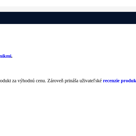
ujete
Poháre na stužkovú
? Chcete potešiť svojích blízkych alebo pr
bí
Firemné prezenty
?
obchodov. Bohužiaľ ani jedna z nich nepamätá na to, že hodnotiť obcho
a
(samozrejme pozitívne). Z takého hodnotenia sa stáva nepoužiteľný a
níkmi
.
rodukt za výhodnú cenu. Zároveň prináša uživateľské
recenzie produk