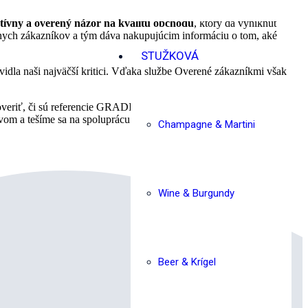
tívny a overený názor na kvalitu obchodu
, ktorý dá vyniknúť
álnych zákazníkov a tým dáva nakupujúcim informáciu o tom, aké
STUŽKOVÁ
avidla naši najväčší kritici. Vďaka službe Overené zákazníkmi však
veriť, či sú referencie GRADIM hodnoverné. Či už je hodnotenie
vom a tešíme sa na spoluprácu.
Champagne & Martini
Wine & Burgundy
Beer & Krígel