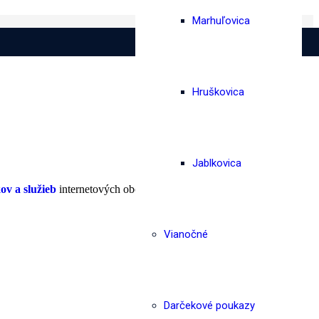
Marhuľovica
iateľov vkusným
darčekom?
Alebo chcete prezentovať svoju firmu
Hruškovica
d by mali predovšetkým samotní
zákazníci toho obchodu
. Tým, že
spekt pre rozhodovanie, v ktorom obchode nakúpiť.
Jablkovica
ov a služieb
internetových obchodov, které vedú k úspešnému
Vianočné
Darčekové poukazy