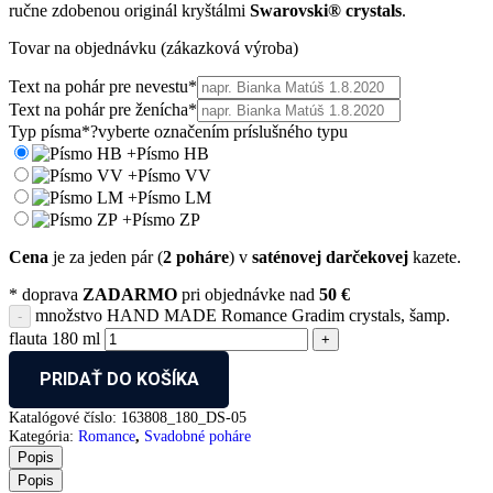
ručne zdobenou originál kryštálmi
Swarovski® crystals
.
Tovar na objednávku (zákazková výroba)
Text na pohár pre nevestu
*
Text na pohár pre ženícha
*
Typ písma
*
?
vyberte označením príslušného typu
+
Písmo HB
+
Písmo VV
+
Písmo LM
+
Písmo ZP
Cena
je za jeden pár (
2 poháre
) v
saténovej darčekovej
kazete.
* doprava
ZADARMO
pri objednávke nad
50 €
množstvo HAND MADE Romance Gradim crystals, šamp.
flauta 180 ml
PRIDAŤ DO KOŠÍKA
Katalógové číslo:
163808_180_DS-05
Kategória:
Romance
,
Svadobné poháre
Popis
Popis