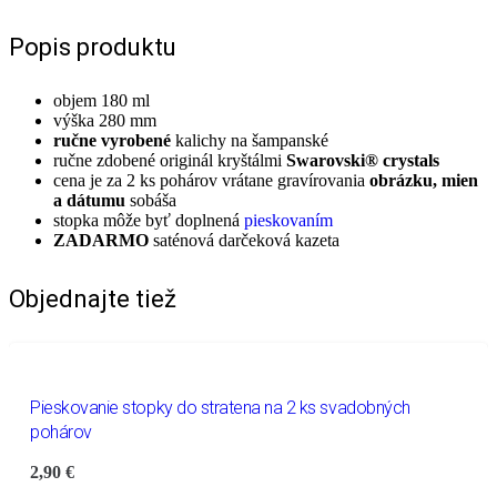
Popis produktu
objem 180 ml
výška 280 mm
ručne vyrobené
kalichy na šampanské
ručne zdobené originál kryštálmi
Swarovski® crystals
cena je za 2 ks pohárov vrátane gravírovania
obrázku, mien
a dátumu
sobáša
stopka môže byť doplnená
pieskovaním
ZADARMO
saténová darčeková kazeta
Objednajte tiež
Pieskovanie stopky do stratena na 2 ks svadobných
pohárov
2,90
€