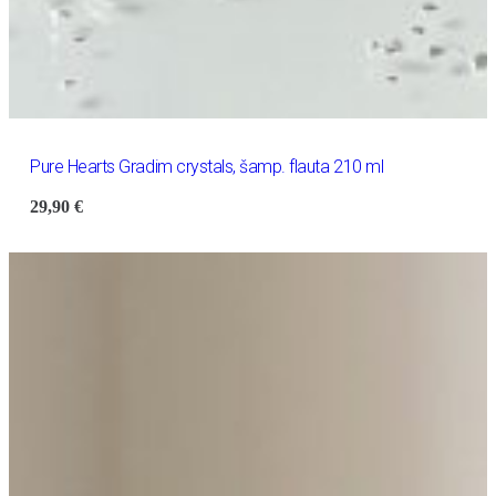
Pure Hearts Gradim crystals, šamp. flauta 210 ml
29,90
€