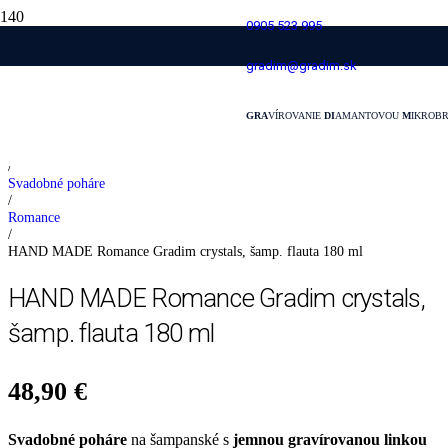
0905 523 995
HAND MADE Romance Gradim crystals,
gradim@gradim.sk
šamp. flauta 180 ml
GRA
VÍROVANIE
DI
AMANTOVOU
M
IKROB
Domovská stránka
/
Svadobné poháre
/
Romance
/
HAND MADE Romance Gradim crystals, šamp. flauta 180 ml
HAND MADE Romance Gradim crystals,
šamp. flauta 180 ml
48,90
€
Svadobné poháre
na šampanské s
jemnou gravírovanou linkou