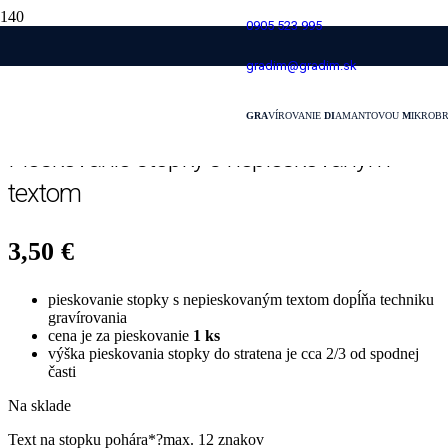
0905 523 995
Pieskovanie stopky s nepieskovaným
gradim@gradim.sk
textom
GRA
VÍROVANIE
DI
AMANTOVOU
M
IKROB
Pieskovanie stopky s nepieskovaným
textom
3,50
€
pieskovanie stopky s nepieskovaným textom dopĺňa techniku
gravírovania
cena je za pieskovanie
1 ks
výška pieskovania stopky do stratena je cca 2/3 od spodnej
časti
Na sklade
Text na stopku pohára
*
?
max. 12 znakov