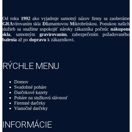
Od roku
1992
ako vyjadruje samotný názov firmy sa zaoberáme
GRA
vírovaním skla
DI
amantovou
M
ikrobrúskou. Ponukou našich
služieb sa snažíme uspokojiť nároky zákazníka počnúc
nákupom
skla
, samotným
gravírovaním
, zabezpečením požadovaného
balenia
až po
dopravu
k zákazníkovi.
RÝCHLE MENU
Domov
Svadobné poháre
Darčekové kazety
Poháre na stužkovú slávnosť
Firemné darčeky
Vianočné darčeky
INFORMÁCIE