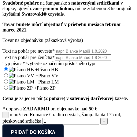
Svadobné poháre
na šampanské s
natavenými srdiečkami
v
stopke, gravírované
jemnou linkou,
ručne zdobenou 3 ks originál
kryštálmi
Swarovski® crystals
.
Tovar budete môcť objednať v priebehu mesiaca február –
marec 2021.
Tovar na objednávku (zákazková výroba)
Text na pohár pre nevestu
*
Text na pohár pre ženícha
*
Typ písma
*
?
vyberte označením príslušného typu
+
Písmo HB
+
Písmo VV
+
Písmo LM
+
Písmo ZP
Cena
je za jeden pár (
2 poháre
) v
saténovej darčekovej
kazete.
* doprava
ZADARMO
pri objednávke nad
50 €
množstvo Romance Gradim crystals, šamp. flauta 175 ml,
pieskované srdiečka
PRIDAŤ DO KOŠÍKA