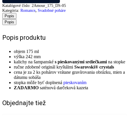
Katalógové číslo:
2Amour_175_DS-05
Kategória:
Romance
,
Svadobné poháre
Popis
Popis
Popis produktu
objem 175 ml
výška 242 mm
kalichy na šampanské
s pieskovanými srdiečkami
na stopke
ručne zdobené originál kryštálmi
Swarovski® crystals
cena je za 2 ks pohárov vrátane gravírovania obrázku, mien a
dátumu sobáša
stopka môže byť doplnená
pieskovaním
ZADARMO
saténová darčeková kazeta
Objednajte tiež