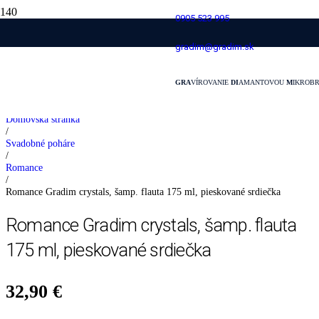
0905 523 995
Romance Gradim crystals, šamp. flauta
gradim@gradim.sk
175 ml, pieskované srdiečka
GRA
VÍROVANIE
DI
AMANTOVOU
M
IKROB
Domovská stránka
/
Svadobné poháre
/
Romance
/
Romance Gradim crystals, šamp. flauta 175 ml, pieskované srdiečka
Romance Gradim crystals, šamp. flauta
175 ml, pieskované srdiečka
32,90
€