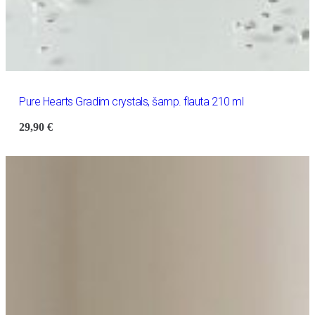
Pure Hearts Gradim crystals, šamp. flauta 210 ml
29,90
€