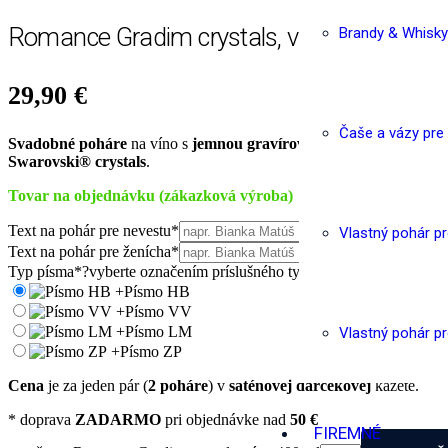
Romance Gradim crystals, víno 400 ml
Brandy & Whisky
29,90
€
Čaše a vázy pre
Svadobné poháre
na víno s
jemnou gravírovanou linkou
ručne zdo
Swarovski® crystals
.
Tovar na objednávku (zákazková výroba)
Text na pohár pre nevestu
*
Vlastný pohár p
Text na pohár pre ženícha
*
Typ písma
*
?
vyberte označením príslušného typu
+
Písmo HB
+
Písmo VV
+
Písmo LM
Vlastný pohár p
+
Písmo ZP
Cena
je za jeden pár (
2 poháre
) v
saténovej darčekovej
kazete.
* doprava
ZADARMO
pri objednávke nad
50 €
FIREMNÉ