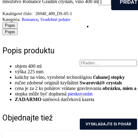
množstvo Romance Gradim crystals, víno 400 ml
PRIDAŤ
Katalógové číslo:
26940_400_DS-05-1
Kategória:
Romance
,
Svadobné poháre
Popis
Popis
Popis produktu
objem 400 ml
výška 225 mm
kalichy na víno, vyrobené technológiou
ťahanej stopky
ručne zdobené originál kryštálmi
Swarovski® crystals
cena je za 2 ks pohárov vrátane gravírovania
obrázku, mien a
stopka môže byť doplnená
pieskovaním
ZADARMO
saténová darčeková kazeta
Objednajte tiež
VYSKLADAJTE SI POHÁR