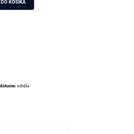
 DO KOŠÍKA
 dátumu
sobáša