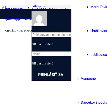
Prihlásenie
Marhuľovi
Romance Gradim crystals, víno 400 ml
0905 523 995
gradim@gradim.sk
Odhlásiť sa
Hruškovic
GRA
VÍROVANIE
DI
AMANTOVOU
M
IKROBRÚSKOU
Fill out this field
Jablkovica
Fill out this field
PRIHLÁSIŤ SA
Vianočné
Darčekové pouk