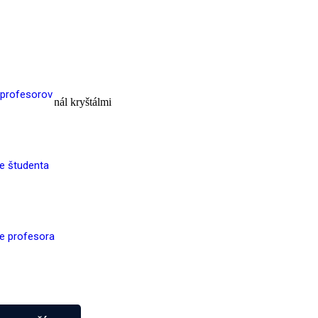
 profesorov
benou originál kryštálmi
re študenta
re profesora