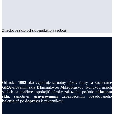
Značkové sklo od slovenského výrobcu
Od roku
1992
ako vyjadruje samotný názov firmy sa zaoberáme
GRA
vírovaním skla
DI
amantovou
M
ikrobrúskou. Ponukou našich
služieb sa snažíme uspokojiť nároky zákazníka počnúc
nákupom
skla
, samotným
gravírovaním
, zabezpečením požadovaného
balenia
až po
dopravu
k zákazníkovi.