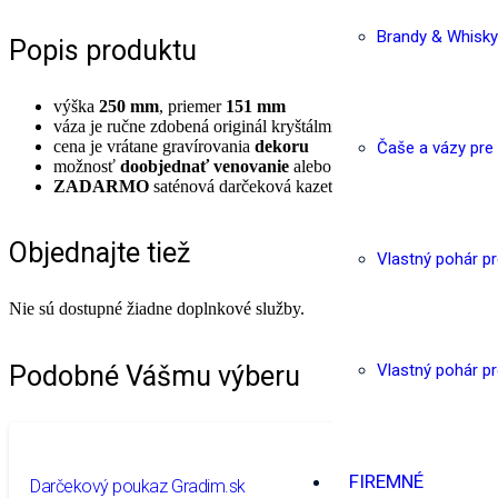
Brandy & Whisky
Popis produktu
výška
250 mm
, priemer
151 mm
váza je ručne zdobená originál kryštálmi
Swarovski® crystals
cena je vrátane gravírovania
dekoru
Čaše a vázy pre
možnosť
doobjednať venovanie
alebo
vlastný text
ZADARMO
saténová darčeková kazeta
Objednajte tiež
Vlastný pohár p
Nie sú dostupné žiadne doplnkové služby.
Podobné Vášmu výberu
Vlastný pohár p
FIREMNÉ
Darčekový poukaz Gradim.sk