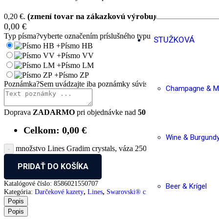
0,20 €.
0,00
€
Typ písma
?
vyberte označením príslušného typu
STUŽKOVÁ
+
Písmo HB
+
Písmo VV
+
Písmo LM
+
Písmo ZP
Poznámka
?
Sem uvádzajte iba poznámky súvisiace s objednávaným 
Champagne & Ma
Doprava
ZADARMO
pri objednávke nad
50 €
.
Celkom:
0,00
€
Wine & Burgund
množstvo Lines Gradim crystals, váza 250 mm
PRIDAŤ DO KOŠÍKA
Katalógové číslo:
8586021550707
Beer & Krígel
Kategória:
Darčekové kazety
,
Lines
,
Swarovski® crystals
Popis
Popis