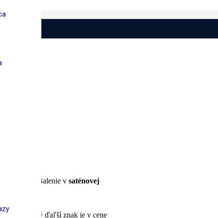
ca
a
® crystals
. Balenie v
saténovej
nať
za
azy
 9,90 €. Každý ďaľší znak je v cene