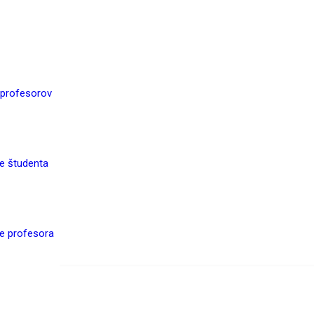
 profesorov
re študenta
re profesora