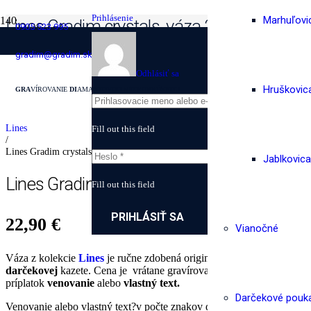
Prihlásenie
Marhuľovi
Lines Gradim crystals, váza 250 mm
0905 523 995
gradim@gradim.sk
Domovská stránka
/
Odhlásiť sa
Darčekové kazety
Hruškovic
GRA
VÍROVANIE
DI
AMANTOVOU
M
IKROBRÚSKOU
/
Swarovski® crystals
/
Lines
Fill out this field
/
Lines Gradim crystals, váza 250 mm
Jablkovica
Lines Gradim crystals, váza 250 mm
Fill out this field
PRIHLÁSIŤ SA
22,90
€
Vianočné
Váza z kolekcie
Lines
je ručne zdobená originál kryštálmi
Swarovski
darčekovej
kazete. Cena je vrátane gravírovania. Možnosť
doobjed
príplatok
venovanie
alebo
vlastný text.
Darčekové pouk
Venovanie alebo vlastný text
?
v počte znakov do 30 vrátane je v cene