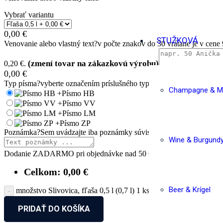
Vybrať variantu
0,00
€
STUŽKOVÁ
Venovanie alebo vlastný text
?
v počte znakov do 30 vrátane je v cene
0,20 €.
0,00
€
Typ písma
?
vyberte označením príslušného typu
Champagne & Ma
+
Písmo HB
+
Písmo VV
+
Písmo LM
+
Písmo ZP
Poznámka
?
Sem uvádzajte iba poznámky súvisiace s objednávaným 
Wine & Burgund
Dodanie ZADARMO pri objednávke nad 50 €.
Celkom:
0,00
€
Beer & Krígel
množstvo Slivovica, fľaša 0,5 l (0,7 l) 1 ks, v darčekovej kazete
PRIDAŤ DO KOŠÍKA