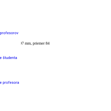
 profesorov
0 ml
(výška 197 mm, priemer 84
re študenta
re profesora