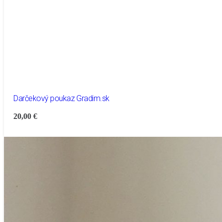
Darčekový poukaz Gradim.sk
20,00
€