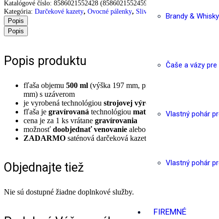
Katalógové číslo:
8586021552428 (8586021552459)
Kategória:
Darčekové kazety
,
Ovocné pálenky
,
Slivovica
Brandy & Whisky
Popis
Popis
Popis produktu
Čaše a vázy pre
fľaša objemu
500 ml
(výška 197 mm, priemer 84 mm) resp.
70
mm) s uzáverom
je vyrobená technológiou
strojovej výroby
fľaša je
gravírovaná
technológiou
matného brúsu
Vlastný pohár p
cena je za 1 ks vrátane
gravírovania
možnosť
doobjednať venovanie
alebo
vlastný text
ZADARMO
saténová darčeková kazeta
Vlastný pohár p
Objednajte tiež
Nie sú dostupné žiadne doplnkové služby.
FIREMNÉ