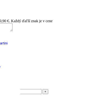
 9,90 €. Každý ďaľší znak je v cene
rtini
produktom.
y