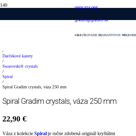
0905 523 995
Spiral Gradim crystals, váza 250 mm
gradim@gradim.sk
GRA
VÍROVANIE
DI
AMANTOVOU
M
IKROB
Domovská stránka
/
Darčekové kazety
/
Swarovski® crystals
/
Spiral
/
Spiral Gradim crystals, váza 250 mm
Spiral Gradim crystals, váza 250 mm
22,90
€
Váza z kolekcie
Spiral
je ručne zdobená originál kryštálmi