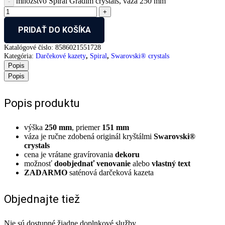
množstvo Spiral Gradim crystals, váza 250 mm
PRIDAŤ DO KOŠÍKA
Katalógové číslo:
8586021551728
Kategória:
Darčekové kazety
,
Spiral
,
Swarovski® crystals
Popis
Popis
Popis produktu
výška
250 mm
, priemer
151 mm
váza je ručne zdobená originál kryštálmi
Swarovski®
crystals
cena je vrátane gravírovania
dekoru
možnosť
doobjednať venovanie
alebo
vlastný text
ZADARMO
saténová darčeková kazeta
Objednajte tiež
Nie sú dostupné žiadne doplnkové služby.