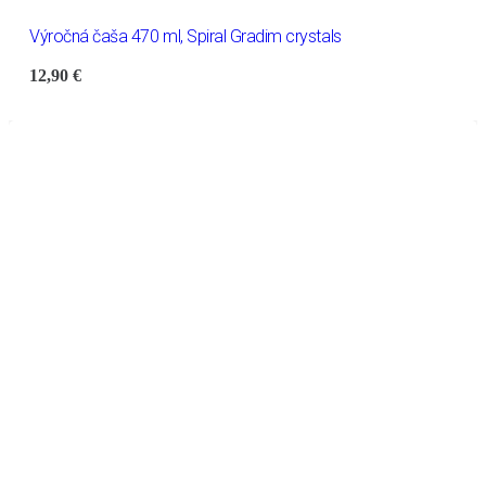
Výročná čaša 470 ml, Spiral Gradim crystals
12,90
€